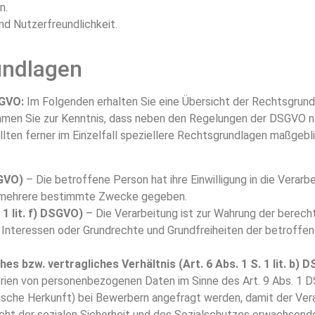
n.
nd Nutzerfreundlichkeit.
undlagen
SGVO:
Im Folgenden erhalten Sie eine Übersicht der Rechtsgrund
hmen Sie zur Kenntnis, dass neben den Regelungen der DSGVO n
ten ferner im Einzelfall speziellere Rechtsgrundlagen maßgeblich
SGVO)
– Die betroffene Person hat ihre Einwilligung in die Vera
r mehrere bestimmte Zwecke gegeben.
 1 lit. f) DSGVO)
– Die Verarbeitung ist zur Wahrung der berech
die Interessen oder Grundrechte und Grundfreiheiten der betrof
s bzw. vertragliches Verhältnis (Art. 6 Abs. 1 S. 1 lit. b) 
en von personenbezogenen Daten im Sinne des Art. 9 Abs. 1 DS
che Herkunft) bei Bewerbern angefragt werden, damit der Vera
cht der sozialen Sicherheit und des Sozialschutzes erwachsend