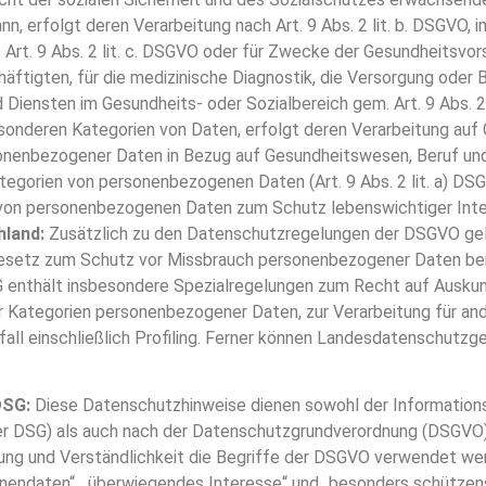
, erfolgt deren Verarbeitung nach Art. 9 Abs. 2 lit. b. DSGVO, 
rt. 9 Abs. 2 lit. c. DSGVO oder für Zwecke der Gesundheitsvors
häftigten, für die medizinische Diagnostik, die Versorgung oder
iensten im Gesundheits- oder Sozialbereich gem. Art. 9 Abs. 2 lit
sonderen Kategorien von Daten, erfolgt deren Verarbeitung auf Gr
enbezogener Daten in Bezug auf Gesundheitswesen, Beruf und soz
ategorien von personenbezogenen Daten (Art. 9 Abs. 2 lit. a) DS
on personenbezogenen Daten zum Schutz lebenswichtiger Interes
hland:
Zusätzlich zu den Datenschutzregelungen der DSGVO gel
Gesetz zum Schutz vor Missbrauch personenbezogener Daten bei
enthält insbesondere Spezialregelungen zum Recht auf Auskun
r Kategorien personenbezogener Daten, zur Verarbeitung für an
fall einschließlich Profiling. Ferner können Landesdatenschutzg
DSG:
Diese Datenschutzhinweise dienen sowohl der Information
 DSG) als auch nach der Datenschutzgrundverordnung (DSGVO). 
ung und Verständlichkeit die Begriffe der DSGVO verwendet we
nendaten“, „überwiegendes Interesse“ und „besonders schützen