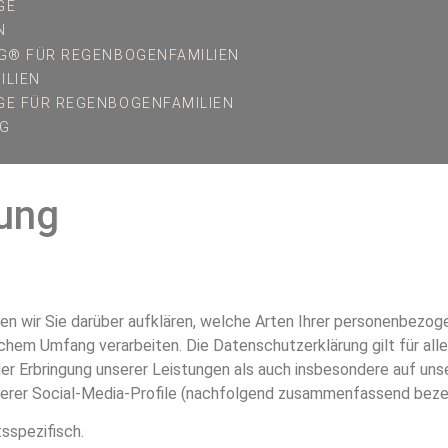
GE
N
G® FÜR REGENBOGENFAMILIEN
ILIEN
E FÜR REGENBOGENFAMILIEN
NG
ung
n wir Sie darüber aufklären, welche Arten Ihrer personenbezog
hem Umfang verarbeiten. Die Datenschutzerklärung gilt für all
 Erbringung unserer Leistungen als auch insbesondere auf unse
unserer Social-Media-Profile (nachfolgend zusammenfassend bezei
sspezifisch.