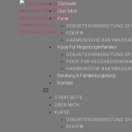
Startseite
Über Mich
Kurse
GEBURTSVORBEREITUNG G
PEKIP®
HARMONISCHE BABYMASSA
Kurse Für Regenbogenfamilien
GEBURTSVORBEREITUNG GF
PEKIP FÜR REGENBOGENFAM
HARMONISCHE BABYMASSAG
Beratung & Familienbegleitung
Kontakt
STARTSEITE
ÜBER MICH
KURSE
GEBURTSVORBEREITUNG G
PEKIP®