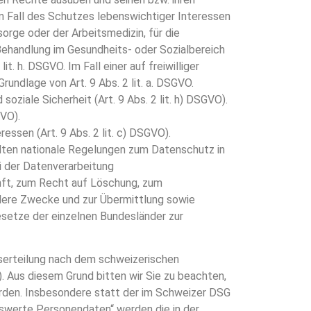
im Fall des Schutzes lebenswichtiger Interessen
orge oder der Arbeitsmedizin, für die
 Behandlung im Gesundheits- oder Sozialbereich
. h. DSGVO. Im Fall einer auf freiwilliger
undlage von Art. 9 Abs. 2 lit. a. DSGVO.
iale Sicherheit (Art. 9 Abs. 2 lit. h) DSGVO).
GVO).
sen (Art. 9 Abs. 2 lit. c) DSGVO).
ten nationale Regelungen zum Datenschutz in
 der Datenverarbeitung
ft, zum Recht auf Löschung, zum
dere Zwecke und zur Übermittlung sowie
esetze der einzelnen Bundesländer zur
serteilung nach dem schweizerischen
Aus diesem Grund bitten wir Sie zu beachten,
rden. Insbesondere statt der im Schweizer DSG
swerte Personendaten“ werden die in der