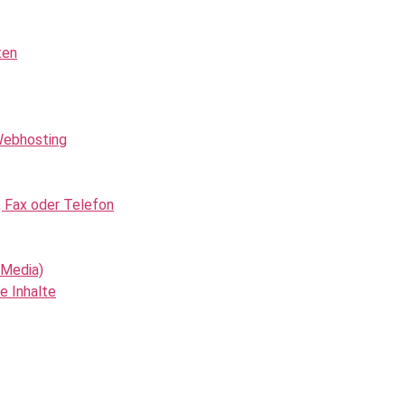
ten
Webhosting
, Fax oder Telefon
 Media)
e Inhalte